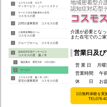
地域密着型介
コスモスの里 大江干
ディサービス・ショートステイ
認知症対応型
サービス付き高齢者向け住宅
コスモスの里
訪問介護事業所 コスモスの里
介護が必要となっ
小規模多機能ホーム
コスモスの里
また在宅でのご家
グループホーム コスモスの里
営業日及び
認知症対応型ディサービス
コスモスの里 藤ノ木
施設案内 運営方針・1日の流れ
営 業 日 月
サービス
営業時間 午前 9
コスモスの里 藤ノ木（2F）
休 日 お盆（8
居宅介護事業所 コスモスの里
1日無料体験を実
TEL076-40